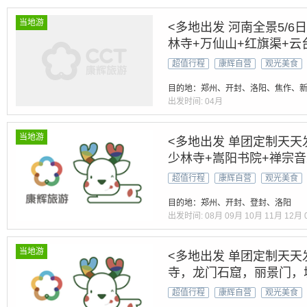
九华山
旧金山
酒泉
K
卡尔加里
喀纳斯
2023年12月
2024年05月
2024年06月
2024
当地游
<多地出发 河南全景5/6
昆山
L
拉斯维加斯
兰州
琅勃拉邦
丽江
2025年03月
2025年04月
2025年05月
2025
林寺+万仙山+红旗渠+云
栾川
洛杉矶
罗托鲁瓦
洛阳
M
马德里
2025年11月
03月
04月
05月
06月
07月
超值行程
康辉自营
观光美食
N
南京
南宁
宁波
尼斯
纽黑文
纽约
2027年02月
2027年03月
2027年04月
2027
青海湖
R
热浪岛
日喀则
荣成
瑞丽
S
目的地：郑州、开封、洛阳、焦作、
2027年09月
2027年10月
2027年11月
2028
出发时间:
04月
深圳
圣玛丽亚
苏州
素可泰
T
塔什库尔干
维多利亚市
威海
渭南
蔚山
温哥华
渥
当地游
<多地出发 单团定制天天
西江苗寨
西宁
西双版纳
西雅图
香港
少林寺+嵩阳书院+禅宗音
盐湖城
烟台
阳朔
扬州
宜昌
伊犁
黟
门石窟
超值行程
康辉自营
观光美食
舟山
珠海
遵义
目的地：郑州、开封、登封、洛阳
出发时间:
08月
09月
10月
11月
12月
当地游
<多地出发 单团定制天天
寺，龙门石窟，丽景门，
超值行程
康辉自营
观光美食