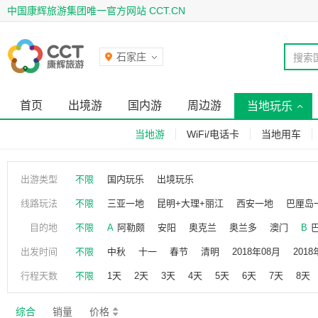
中国康辉旅游集团唯一官方网站 CCT.CN
石家庄
搜索
首页
出境游
国内游
周边游
当地玩乐
当地游
WiFi/电话卡
当地用车
出游类型
不限
国内玩乐
出境玩乐
线路玩法
不限
三亚一地
昆明+大理+丽江
西安一地
巴厘岛
香港+澳门
三亚+海口
桂林+阳朔
青海湖深
目的地
不限
A
阿勒颇
安阳
奥克兰
奥兰多
澳门
B
昆明+大理+丽江+西双版纳
昆明+大理+丽江+香
长岛县
长沙
常州
成都
赤峰
重庆
淳
出发时间
不限
中秋
十一
春节
清明
2018年08月
2018
新西兰一地
南宁+北海
都匀
敦煌
多伦多
多瓦尔
F
梵净山
费
2019年01月
2019年02月
2019年03月
2019
行程天数
不限
1天
2天
3天
4天
5天
6天
7天
8天
贵德
桂林
贵阳
郭亮
H
哈尔滨
海口
2019年08月
2019年12月
2020年01月
2020
辉县
惠州
J
基督城
吉林市
济南
嘉善
综合
销量
价格
2021年06月
2021年07月
2023年01月
2023