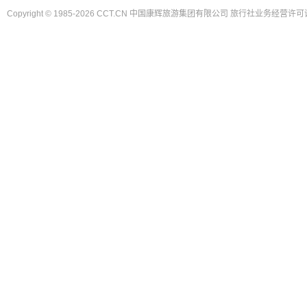
Copyright © 1985-2026 CCT.CN 中国康辉旅游集团有限公司 旅行社业务经营许可证
PATA亚太旅游协会会员
IATA国际航空运输协会会员
中国旅行社协会会长单位