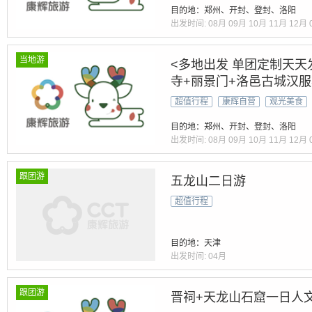
目的地：郑州、开封、登封、洛阳
出发时间:
08月
09月
10月
11月
12月
当地游
<多地出发 单团定制天天
寺+丽景门+洛邑古城汉服
+清明上河园+开封夜市+
超值行程
康辉自营
观光美食
目的地：郑州、开封、登封、洛阳
出发时间:
08月
09月
10月
11月
12月
跟团游
五龙山二日游
超值行程
目的地：天津
出发时间:
04月
跟团游
晋祠+天龙山石窟一日人