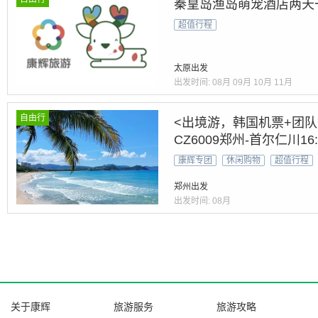
秦皇岛渔岛萌宠酒店两天
超值行程
太原出发
出发时间:
08月
09月
10月
11月
自由行
<出境游，韩国机票+团队
CZ6009郑州-首尔仁川16:5
22:45
康辉专团
休闲购物
超值行程
郑州出发
出发时间:
08月
关于康辉
旅游服务
旅游攻略