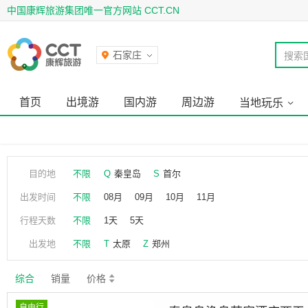
中国康辉旅游集团唯一官方网站 CCT.CN
石家庄
搜索
首页
出境游
国内游
周边游
当地玩乐
目的地
不限
Q
秦皇岛
S
首尔
出发时间
不限
08月
09月
10月
11月
行程天数
不限
1天
5天
出发地
不限
T
太原
Z
郑州
综合
销量
价格
自由行